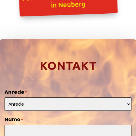
in Neuberg
KONTAKT
Anrede
*
Name
*