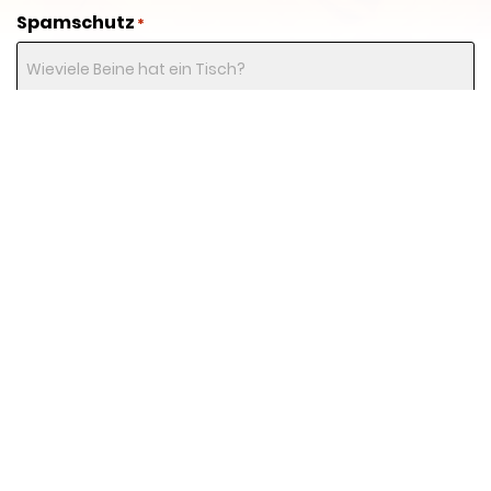
Spamschutz
*
Bitte geben Sie die passende Antwort als Zahl ein.
Danach erscheint der "Absenden" Button.
Müllner Brandschutz
Spezialbetrieb für Feuerlöschtechnik
Adresse
Hintergasse 16
63543 Neuberg
Kontakt